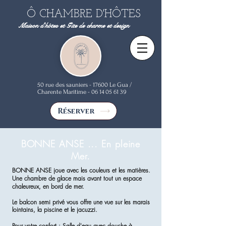
Ô CHAMBRE D'HÔTES
Maison d'hôtes et Gite de charme et design
50 rue des sauniers - 17600 Le Gua /
Charente Maritime -
06 14 05 61 39
Réserver
BONNE ANSE ... En pleine
Mer.
BONNE ANSE joue avec les couleurs et les matières.
Une chambre de glace mais avant tout un espace
chaleureux, en bord de mer.
Le balcon semi privé vous offre une vue sur les marais
lointains, la
piscine et le jacuzzi.
Pour votre confort : Salle d'eau avec douche à