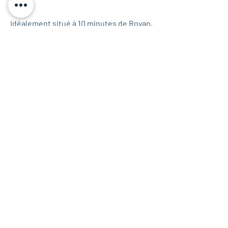
Idéalement situé à 10 minutes de Royan,
20 minutes de Rochefort, 15 minutes de
l'île d'Oléron, et 25 minutes du Zoo de la
Palmyre
@maisondhotesroyan
Ô CHAMBRE D'HÔTES
Maëlle, Thomas, Auguste et
Gaspard