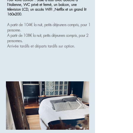
l'italienne, WC privé et fermé, un balcon, une
télevision LCD, un accès WIFI ,Netflix et un grand lit
160x200.
A partir de 104€ la nuit, petits déjeuners
compris, pour 1
personne.
A partir de 108€ la nuit, petits déjeuners compris, pour 2
personnes
.
Arrivée
tardifs
et départs tardifs sur option.